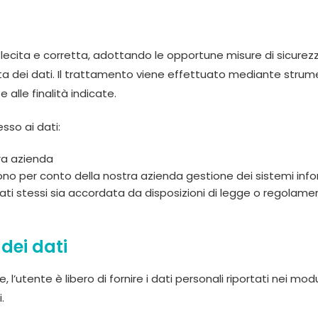
era lecita e corretta, adottando le opportune misure di sicure
ta dei dati. Il trattamento viene effettuato mediante strume
alle finalità indicate.
esso ai dati:
tra azienda
o per conto della nostra azienda gestione dei sistemi infor
dati stessi sia accordata da disposizioni di legge o regolame
dei dati
l’utente è libero di fornire i dati personali riportati nei moduli
.