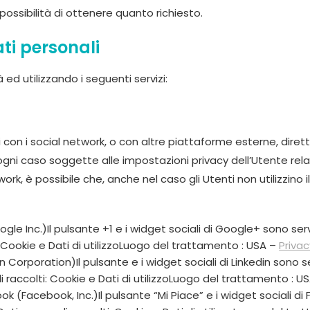
ssibilità di ottenere quanto richiesto.
ti personali
à ed utilizzando i seguenti servizi:
 con i social network, o con altre piattaforme esterne, diret
ogni caso soggette alle impostazioni privacy dell’Utente relat
ork, è possibile che, anche nel caso gli Utenti non utilizzino il
le Inc.)Il pulsante +1 e i widget sociali di Google+ sono serv
i: Cookie e Dati di utilizzoLuogo del trattamento : USA –
Privac
n Corporation)Il pulsante e i widget sociali di Linkedin sono se
li raccolti: Cookie e Dati di utilizzoLuogo del trattamento : U
k (Facebook, Inc.)Il pulsante “Mi Piace” e i widget sociali di 