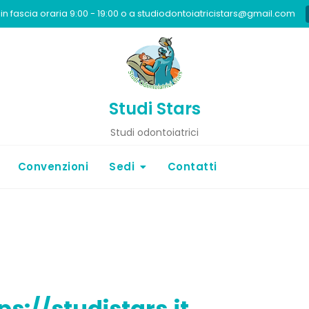
in fascia oraria 9:00 - 19:00 o a studiodontoiatricistars@gmail.com
Studi Stars
Studi odontoiatrici
Convenzioni
Sedi
Contatti
ps://studistars.it