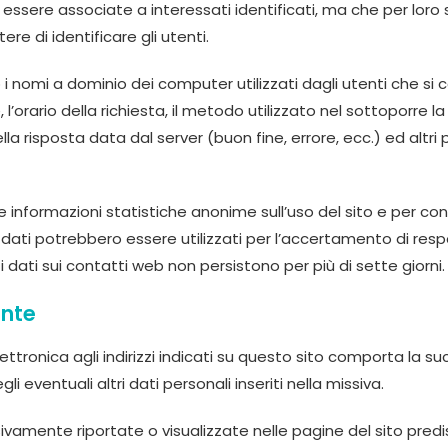
r essere associate a interessati identificati, ma che per lor
re di identificare gli utenti.
 o i nomi a dominio dei computer utilizzati dagli utenti che si c
 l’orario della richiesta, il metodo utilizzato nel sottoporre l
lla risposta data dal server (buon fine, errore, ecc.) ed altri
vare informazioni statistiche anonime sull’uso del sito e per 
ti potrebbero essere utilizzati per l’accertamento di respons
i dati sui contatti web non persistono per più di sette giorni.
ente
elettronica agli indirizzi indicati su questo sito comporta la su
i eventuali altri dati personali inseriti nella missiva.
vamente riportate o visualizzate nelle pagine del sito predisp