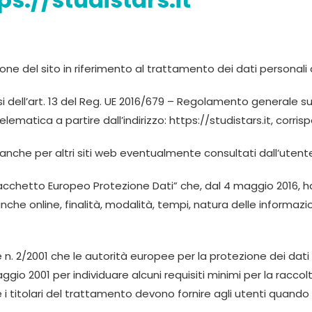
one del sito in riferimento al trattamento dei dati personali 
si dell’art. 13 del Reg. UE 2016/679 – Regolamento generale su
elematica a partire dall’indirizzo: https://studistars.it, corris
 anche per altri siti web eventualmente consultati dall’utente
l “Pacchetto Europeo Protezione Dati” che, dal 4 maggio 2016, 
he online, finalità, modalità, tempi, natura delle informazio
. 2/2001 che le autorità europee per la protezione dei dati per
gio 2001 per individuare alcuni requisiti minimi per la raccolta 
e i titolari del trattamento devono fornire agli utenti quand