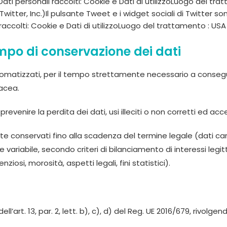
ati personali raccolti: Cookie e Dati di utilizzoLuogo del tr
witter, Inc.)Il pulsante Tweet e i widget sociali di Twitter son
li raccolti: Cookie e Dati di utilizzoLuogo del trattamento : US
mpo di conservazione dei dati
tomatizzati, per il tempo strettamente necessario a conseguir
tacea.
evenire la perdita dei dati, usi illeciti o non corretti ed acce
conservati fino alla scadenza del termine legale (dati cartacei
ariabile, secondo criteri di bilanciamento di interessi legitti
si, morosità, aspetti legali, fini statistici).
 dell’art. 13, par. 2, lett. b), c), d) del Reg. UE 2016/679, rivo