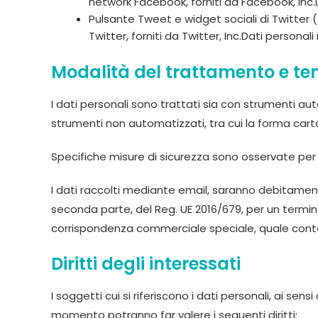
network Facebook, forniti da Facebook, Inc.D
Pulsante Tweet e widget sociali di Twitter (T
Twitter, forniti da Twitter, Inc.Dati persona
Modalità del trattamento e te
I dati personali sono trattati sia con strumenti au
strumenti non automatizzati, tra cui la forma car
Specifiche misure di sicurezza sono osservate per pr
I dati raccolti mediante email, saranno debitamente 
seconda parte, del Reg. UE 2016/679, per un termine v
corrispondenza commerciale speciale, quale contenzio
Diritti degli interessati
I soggetti cui si riferiscono i dati personali, ai sensi
momento potranno far valere i seguenti diritti: