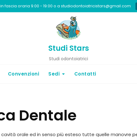
in fascia oraria 9:00 - 19:00 o a studiodontoiatricistars@gmail.com
Studi Stars
Studi odontoiatrici
Convenzioni
Sedi
Contatti
ica Dentale
la cavità orale ed in senso più esteso tutte quelle manovre pe